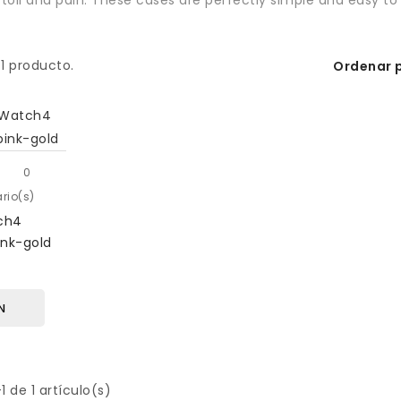
1 producto.
Ordenar p
0
rio(s)
ch4
ink-gold
N
1 de 1 artículo(s)