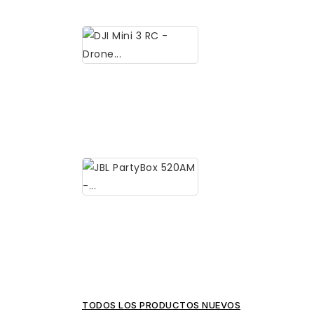
239,95 $
Plus
-
Pantalla
11.5"...
DJI
Mini
349,00 $
3
RC
-
Drone
Compacto
y...
JBL
PartyBox
589,95 $
520AM
-
Altavoz...
TODOS LOS PRODUCTOS NUEVOS