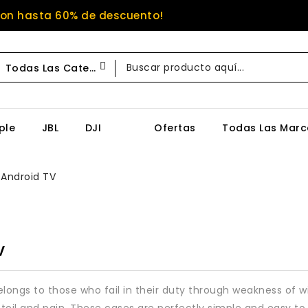
Con hasta 60% de descuento!
Todas Las Categorías
ple
JBL
DJI
Ofertas
Todas Las Marc
Android TV
V
longs to those who fail in their duty through weakness of wi
 toil and pain. These cases are perfectly simple and easy t