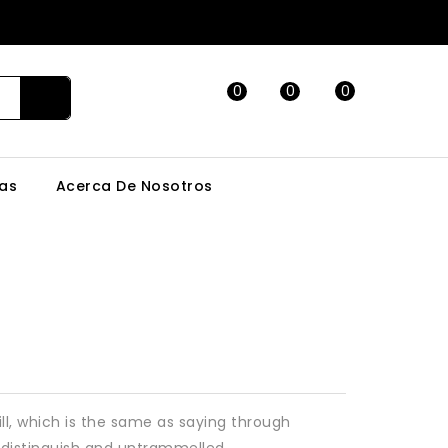
0
0
0
as
Acerca De Nosotros
ll, which is the same as saying through
o distinguish and untrammelled.