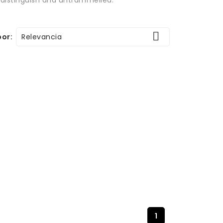

Relevancia
or:
1