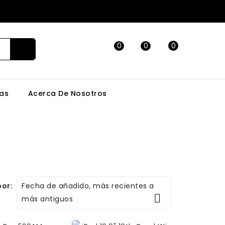
0
0
0
as
Acerca De Nosotros
Fecha de añadido, más recientes a
or:

más antiguos