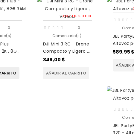
OUT OF STOCK
0
0
Comen
rio(s)
Comentario(s)
JBL Party
Altavoz p
Plus -
DJI Mini 3 RC - Drone
fiestas , 
" 2K , 8GB
Compacto y Ligero ,
589,95 
Boost , 15 
, Wi-Fi® 5
Video 4K HDR ,
349,00 $
Funciones...
AÑADIR 
CARRITO
AÑADIR AL CARRITO
Comen
JBL Party
320 - Alt