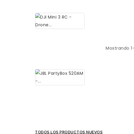
239,95 $
Plus
-
Pantalla
11.5"...
DJI
Mostrando 1-
Mini
349,00 $
3
RC
-
Drone
Compacto
y...
JBL
PartyBox
589,95 $
520AM
-
Altavoz...
TODOS LOS PRODUCTOS NUEVOS