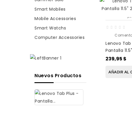
Smart Mobiles
Mobile Accessories
Smart Watchs
Comenta
Computer Accessories
Lenovo Tab 
Pantalla 11.5
RAM , 128GB 
239,95 $
, Android 14
AÑADIR AL 
Nuevos Productos
Lenovo
Tab