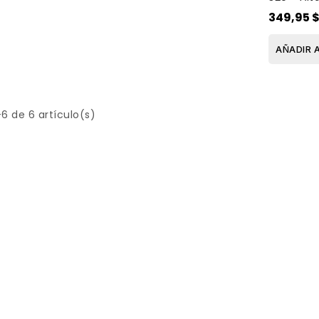
para fiest
349,95 
Sound , 18.
AÑADIR 
6 de 6 artículo(s)