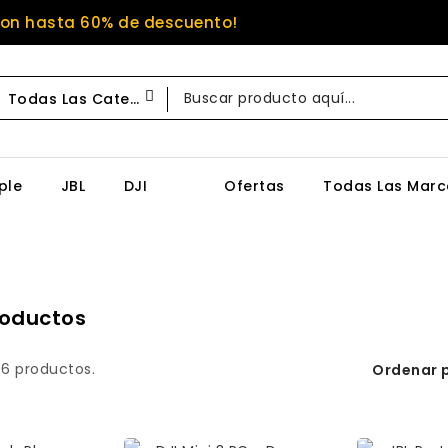
Con hasta 60% de descuento!
Todas Las Categorías
ple
JBL
DJI
Ofertas
Todas Las Marc
roductos
 6 productos.
Ordenar p