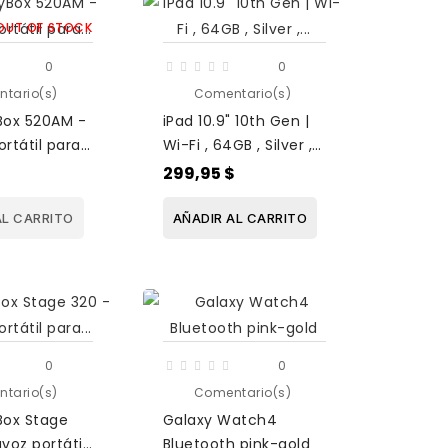
OUT OF STOCK
0
0
tario(s)
Comentario(s)
Box 520AM -
iPad 10.9" 10th Gen |
ortátil para
Wi-Fi , 64GB , Silver ,
IA Sound
iOS 15
$
299,95 $
hrs...
AL CARRITO
AÑADIR AL CARRITO
0
0
tario(s)
Comentario(s)
Box Stage
Galaxy Watch4
avoz portátil
Bluetooth pink-gold