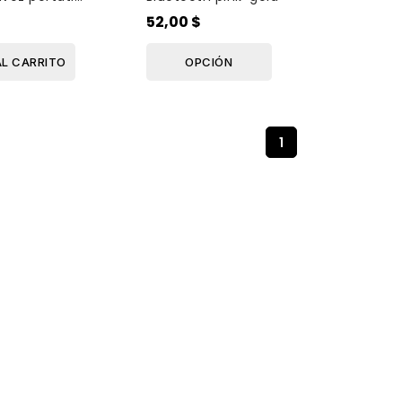
as , JBL Pro
$
52,00 $
..
AL CARRITO
OPCIÓN
1