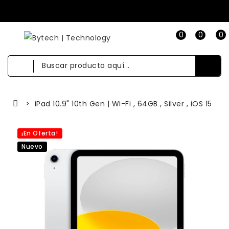
0
0
0
iPad 10.9" 10th Gen | Wi-Fi , 64GB , Silver , iOS 15
¡En Oferta!
Nuevo